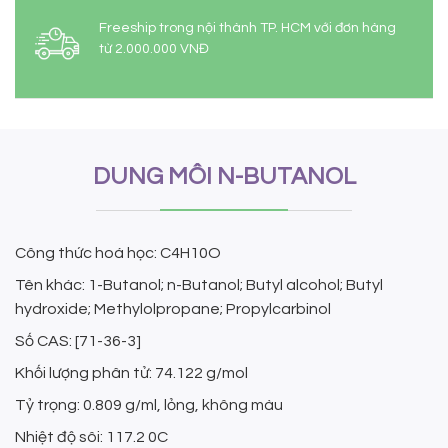
Freeship trong nội thành TP. HCM với đơn hàng
từ 2.000.000 VNĐ
DUNG MÔI N-BUTANOL
Công thức hoá học: C4H10O
Tên khác: 1-Butanol; n-Butanol; Butyl alcohol; Butyl
hydroxide; Methylolpropane; Propylcarbinol
Số CAS: [71-36-3]
Khối lượng phân tử: 74.122 g/mol
Tỷ trọng: 0.809 g/ml, lỏng, không màu
Nhiệt độ sôi: 117.2 0C