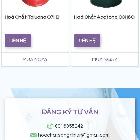
Hoá Chất Toluene C7H8
Hoá Chất Acetone C3H6O
LIÊN HỆ
LIÊN HỆ
MUA NGAY
MUA NGAY
ĐĂNG KÝ TƯ VẤN
0916055242
hoachatsongnhien@gmail.com