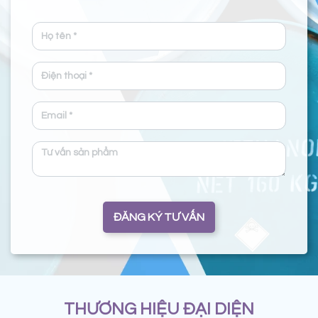
ĐĂNG KÝ TƯ VẤN
THƯƠNG HIỆU ĐẠI DIỆN