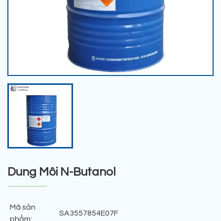
Dung Môi N-Butanol
Mã sản
SA3557854E07F
phẩm: