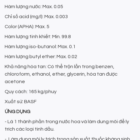
Hàm lượng nước: Max. 0.05
Chỉ số acid (mg/l): Max. 0.003
Color (APHA): Max. 5
Hàm lượng tinh khiết: Min. 99.8
Hàm lượng iso-butanol: Max. 0.1
Hàm lượng butyl ether: Max. 0.02
Khả năng hòa tan: Có thể trộn lẫn trong benzen,
chloroform, ethanol, ether, glycerin, hòa tan được
acetone
Quy cách: 165 kg/phuy
Xuất sứ: BASF
ỨNG DỤNG
- Là 1 thành phần trong nước hoa và làm dung môi để ly
trích các loại tinh dầu.
- Làm dung môi ly trích trong sản xuất thuốc kháng sinh,