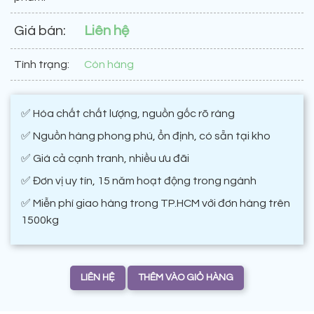
Giá bán:
Liên hệ
Tình trạng:
Còn hàng
✅ Hóa chất chất lượng, nguồn gốc rõ ràng
✅ Nguồn hàng phong phú, ổn định, có sẵn tại kho
✅ Giá cả cạnh tranh, nhiều ưu đãi
✅ Đơn vị uy tín, 15 năm hoạt động trong ngành
✅ Miễn phí giao hàng trong TP.HCM với đơn hàng trên
1500kg
LIÊN HỆ
THÊM VÀO GIỎ HÀNG