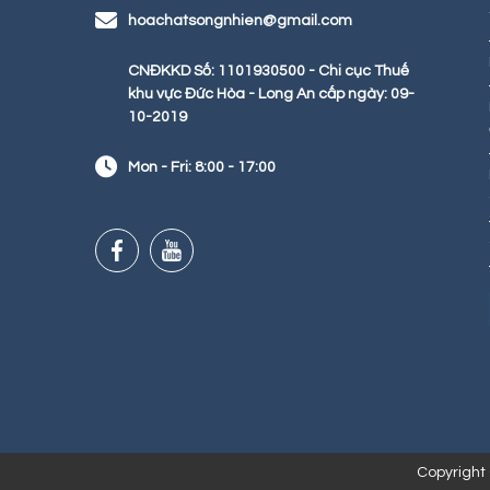
hoachatsongnhien@gmail.com
CNĐKKD Số: 1101930500 - Chi cục Thuế
khu vực Đức Hòa - Long An cấp ngày: 09-
10-2019
Mon - Fri: 8:00 - 17:00
Copyright