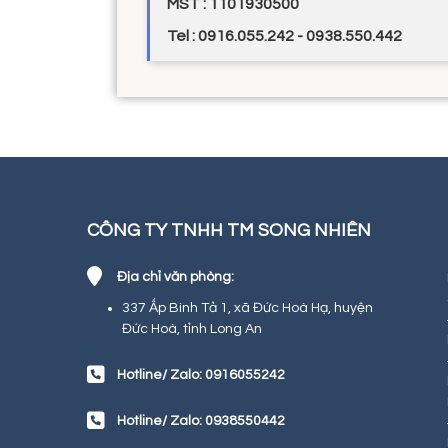
MST : 1101930500
Tel : 0916.055.242 - 0938.550.442
CÔNG TY TNHH TM SONG NHIÊN
Địa chỉ văn phòng:
337 Ấp Bình Tả 1, xã Đức Hoà Hạ, huyện
Đức Hoà, tỉnh Long An
Hotline/ Zalo: 0916055242
Hotline/ Zalo: 0938550442