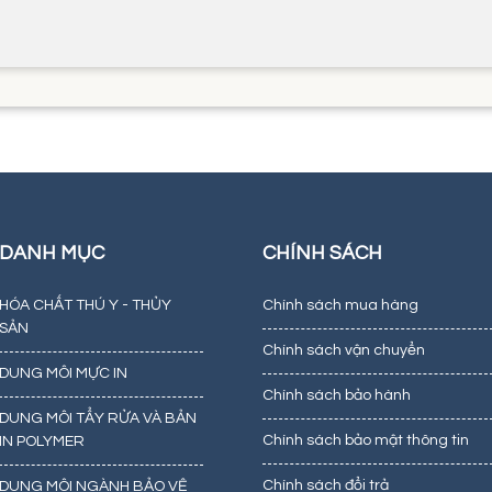
DANH MỤC
CHÍNH SÁCH
HÓA CHẤT THÚ Y - THỦY
Chính sách mua hàng
SẢN
Chính sách vận chuyển
DUNG MÔI MỰC IN
Chính sách bảo hành
DUNG MÔI TẨY RỬA VÀ BẢN
Chính sách bảo mật thông tin
IN POLYMER
Chính sách đổi trả
DUNG MÔI NGÀNH BẢO VỆ