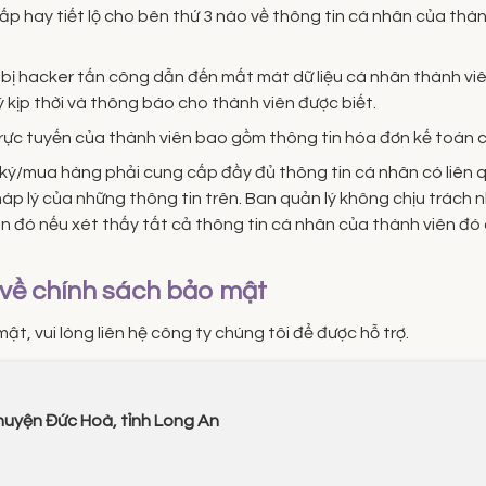
p hay tiết lộ cho bên thứ 3 nào về thông tin cá nhân của thàn
 bị hacker tấn công dẫn đến mất mát dữ liệu cá nhân thành vi
ý kịp thời và thông báo cho thành viên được biết.
 trực tuyến của thành viên bao gồm thông tin hóa đơn kế toán
ý/mua hàng phải cung cấp đầy đủ thông tin cá nhân có liên quan
pháp lý của những thông tin trên. Ban quản lý không chịu trách
iên đó nếu xét thấy tất cả thông tin cá nhân của thành viên đ
i về chính sách bảo mật
t, vui lòng liên hệ công ty chúng tôi để được hỗ trợ.
 huyện Đức Hoà, tỉnh Long An