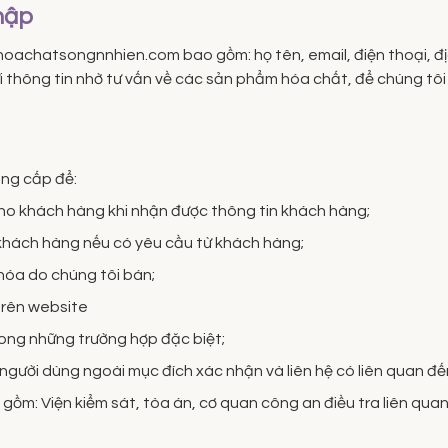
thập
 hoachatsongnnhien.com bao gồm: họ tên, email, điện thoại, đị
thông tin nhờ tư vấn về các sản phẩm hóa chất, để chúng tôi c
ung cấp để:
cho khách hàng khi nhận được thông tin khách hàng;
khách hàng nếu có yêu cầu từ khách hàng;
 hóa do chúng tôi bán;
trên website
trong những trường hợp đặc biệt;
gười dùng ngoài mục đích xác nhận và liên hệ có liên quan đế
ồm: Viện kiểm sát, tòa án, cơ quan công an điều tra liên qua