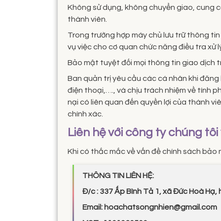
Không sử dụng, không chuyển giao, cung cấ
thành viên.
Trong trường hợp máy chủ lưu trữ thông tin
vụ việc cho cơ quan chức năng điều tra xử l
Bảo mật tuyệt đối mọi thông tin giao dịch
Ban quản trị yêu cầu các cá nhân khi đăng k
điện thoại,…., và chịu trách nhiệm về tính 
nại có liên quan đến quyền lợi của thành v
chính xác.
Liên hệ với công ty chúng tô
Khi có thắc mắc về vấn đề chính sách bảo mậ
THÔNG TIN LIÊN HỆ:
Đ/c : 337 Ấp Bình Tả 1, xã Đức Hoà Hạ,
Email:
hoachatsongnhien@gmail.com