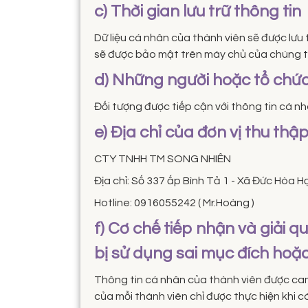
c) Thời gian lưu trữ thông tin
Dữ liệu cá nhân của thành viên sẽ được lưu 
sẽ được bảo mật trên máy chủ của chúng t
d) Những người hoặc tổ chức 
Đối tượng được tiếp cận với thông tin cá n
e) Địa chỉ của đơn vị thu thậ
CTY TNHH TM SONG NHIÊN
Địa chỉ: Số 337 ấp Bình Tả 1 - Xã Đức Hòa H
Hotline: 0916055242 ( Mr.Hoàng )
f) Cơ chế tiếp nhận và giải q
bị sử dụng sai mục đích hoặ
Thông tin cá nhân của thành viên được cam
của mỗi thành viên chỉ được thực hiện khi 