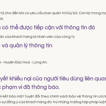
trữ cho đến khi có yêu cầu ban quản trị hủy bỏ. Còn lại trong 
ôi.
có thể được tiếp cận với thông tin đó
hân của khách hàng là nhân viên của công ty
p và quản lý thông tin
ạ - Huyện Đức Hoà - Long An.
uyết khiếu nại của người tiêu dùng liên qu
c phạm vi đã thông báo.
 kết bảo mật tuyệt đối theo chính sách bảo vệ thông tin cá nh
có sự đồng ý của khách hàng đó trừ những trường hợp pháp luật