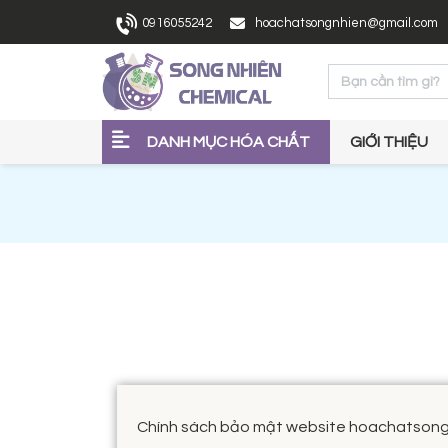
0916055242
hoachatsongnhien@gmail.com
DANH MỤC HÓA CHẤT
GIỚI THIỆU
Chính sách bảo mật website hoachatson