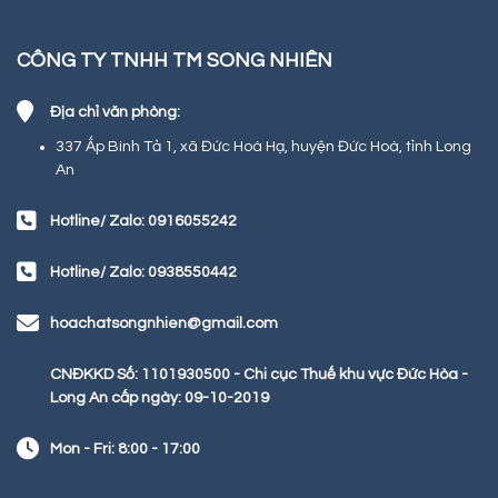
CÔNG TY TNHH TM SONG NHIÊN
Địa chỉ văn phòng:
337 Ấp Bình Tả 1, xã Đức Hoà Hạ, huyện Đức Hoà, tỉnh Long
An
Hotline/ Zalo: 0916055242
Hotline/ Zalo: 0938550442
hoachatsongnhien@gmail.com
CNĐKKD Số: 1101930500 - Chi cục Thuế khu vực Đức Hòa -
Long An cấp ngày: 09-10-2019
Mon - Fri: 8:00 - 17:00