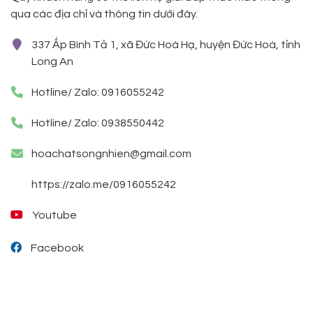
qua các địa chỉ và thông tin dưới đây.
337 Ấp Bình Tả 1, xã Đức Hoà Hạ, huyện Đức Hoà, tỉnh
Long An
Hotline/ Zalo: 0916055242
Hotline/ Zalo: 0938550442
hoachatsongnhien@gmail.com
https://zalo.me/0916055242
Youtube
Facebook