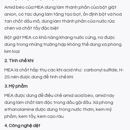
Amid béo của MEA dùng làm thành phần của bột giặt
anion, có tác dụng làm tăng tạo bọt, ổn định bột và hoà
tan chất dầu mỡ, dùng làm thành phần của nước rửa
chén và chất tẩy đặc biệt
Bột giặt MEA có khả năng kháng nước cứng, nó được
dùng trong những trường hợp không thể dùng xà phòng
kim loại
2. Tinh chế khí
MEA là chất hấp thụ các khí acid như : carbonyl sulfide, H­
2S nên được dùng để tinh chế khí
3. Mỹ phẩm
MEA được dùng để điều chế amid acid béo, amid này
dùng làm chất làm đặc trong dầu gội đầu. Xà phòng
ethanolamine được dùng trong nước thơm, kem mỹ
phẩm, kem tẩy, kem cạo râu.
4. Công nghệ dệt