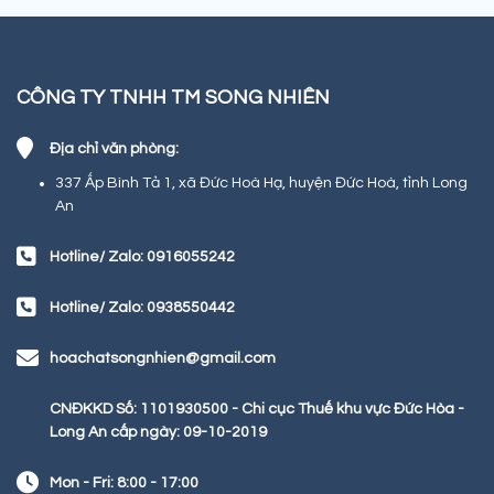
CÔNG TY TNHH TM SONG NHIÊN
Địa chỉ văn phòng:
337 Ấp Bình Tả 1, xã Đức Hoà Hạ, huyện Đức Hoà, tỉnh Long
An
Hotline/ Zalo: 0916055242
Hotline/ Zalo: 0938550442
hoachatsongnhien@gmail.com
CNĐKKD Số: 1101930500 - Chi cục Thuế khu vực Đức Hòa -
Long An cấp ngày: 09-10-2019
Mon - Fri: 8:00 - 17:00