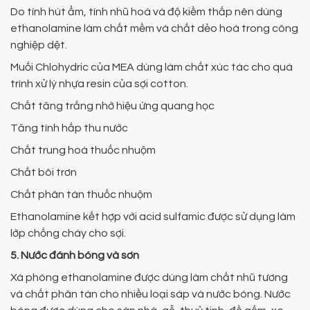
Do tính hút ẩm, tính nhũ hoá và độ kiềm thấp nên dùng
ethanolamine làm chất mềm và chất dẻo hoá trong công
nghiệp dệt.
Muối Chlohydric của MEA dùng làm chất xúc tác cho quá
trình xử lý nhựa resin của sợi cotton.
Chất tăng trắng nhờ hiệu ứng quang học
Tăng tính hấp thu nước
Chất trung hoà thuốc nhuộm
Chất bôi trơn
Chất phân tán thuốc nhuộm
Ethanolamine kết hợp với acid sulfamic được sử dụng làm
lớp chống cháy cho sợi.
5. Nước đánh bóng và sơn
Xà phòng ethanolamine được dùng làm chất nhũ tương
và chất phân tán cho nhiều loại sáp và nước bóng. Nước