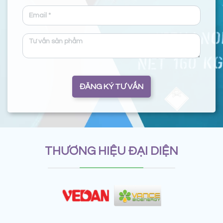
ĐĂNG KÝ TƯ VẤN
THƯƠNG HIỆU ĐẠI DIỆN