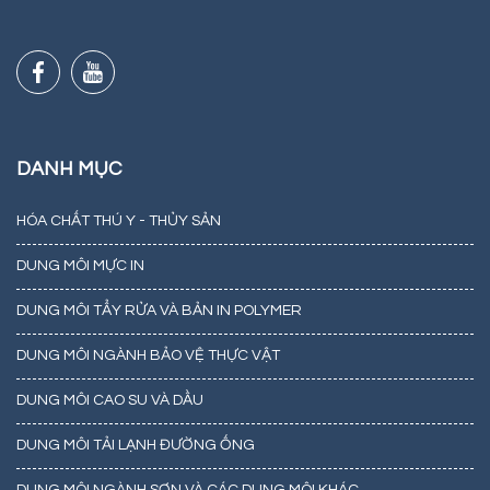
DANH MỤC
HÓA CHẤT THÚ Y - THỦY SẢN
DUNG MÔI MỰC IN
DUNG MÔI TẨY RỬA VÀ BẢN IN POLYMER
DUNG MÔI NGÀNH BẢO VỆ THỰC VẬT
DUNG MÔI CAO SU VÀ DẦU
DUNG MÔI TẢI LẠNH ĐƯỜNG ỐNG
DUNG MÔI NGÀNH SƠN VÀ CÁC DUNG MÔI KHÁC