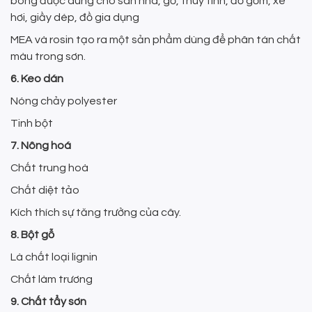
bóng được dùng cho sàn nhà, gỗ, thuỷ tinh, đồ gốm, xe
hơi, giầy dép, đồ gia dụng
MEA và rosin tạo ra một sản phẩm dùng để phân tán chất
màu trong sơn.
6. Keo dán
Nóng chảy polyester
Tinh bột
7. Nông hoá
Chất trung hoà
Chất diệt tảo
Kích thích sự tăng trưởng của cây.
8. Bột gỗ
Là chất loại lignin
Chất làm trương
9. Chất tẩy sơn