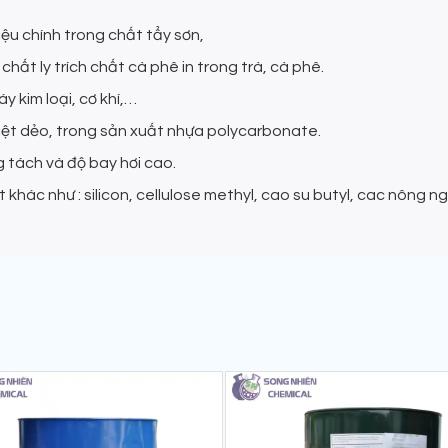
ệu chính trong chất tẩy sơn,
ất ly trích chất cà phê in trong trà, cà phê.
 kim loại, cơ khí,…
iệt dẻo, trong sản xuất nhựa polycarbonate.
 tách và độ bay hơi cao.
 khác như : silicon, cellulose methyl, cao su butyl, cac nông ng