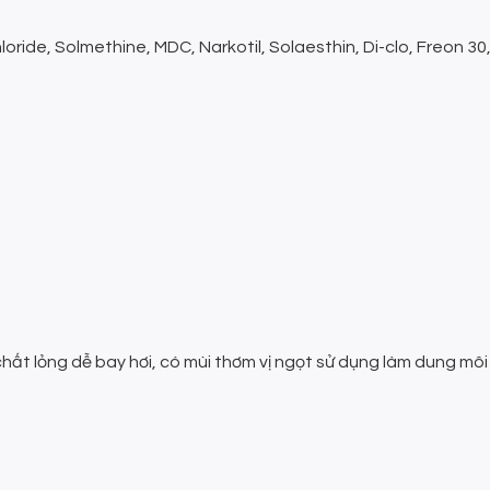
loride, Solmethine, MDC, Narkotil, Solaesthin, Di-clo, Freon 
chất lỏng dễ bay hơi, có mùi thơm vị ngọt sử dụng làm dung mô