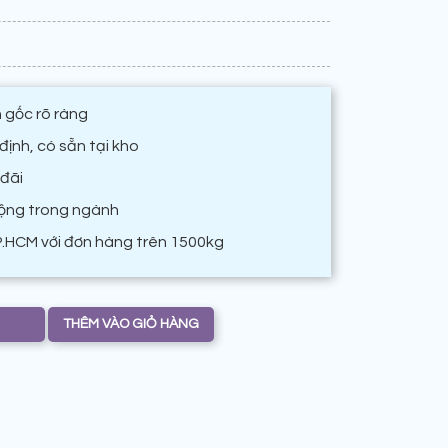
 gốc rõ ràng
ịnh, có sẵn tại kho
 đãi
động trong ngành
P.HCM với đơn hàng trên 1500kg
THÊM VÀO GIỎ HÀNG