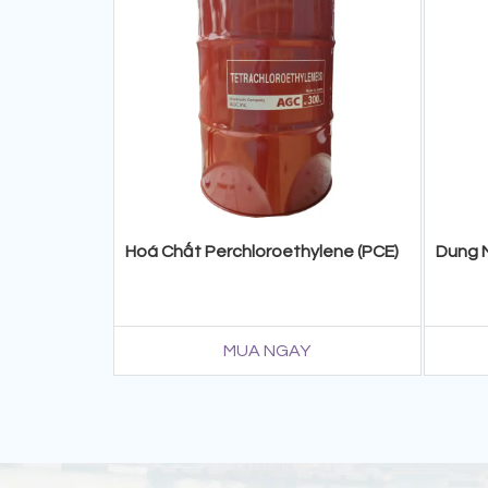
Hoá Chất Perchloroethylene (PCE)
Dung M
MUA NGAY