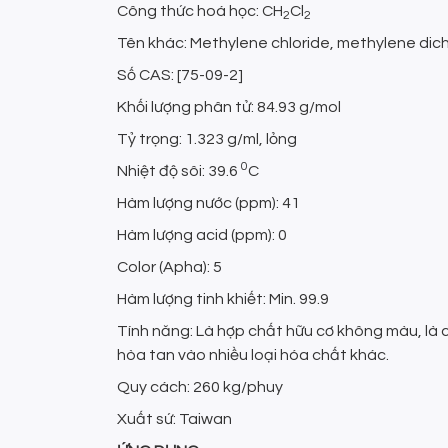
Công thức hoá học: CH
Cl
2
2
Tên khác: Methylene chloride, methylene dich
Số CAS: [75-09-2]
Khối lượng phân tử: 84.93 g/mol
Tỷ trọng: 1.323 g/ml, lỏng
0
Nhiệt độ sôi: 39.6
C
Hàm lượng nước (ppm): 41
Hàm lượng acid (ppm): 0
Color (Apha): 5
Hàm lượng tinh khiết: Min. 99.9
Tính năng: Là hợp chất hữu cơ không màu, là 
hòa tan vào nhiều loại hóa chất khác.
Quy cách: 260 kg/phuy
Xuất sứ: Taiwan