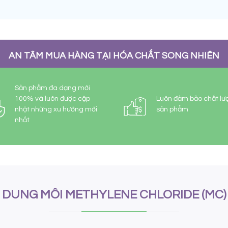
AN TÂM MUA HÀNG TẠI HÓA CHẤT SONG NHIÊN
Sản phẩm đa dạng mới
100% và luôn được cập
Luôn đảm bảo chất lư
nhật những xu hướng mới
sản phẩm
nhất
DUNG MÔI METHYLENE CHLORIDE (MC)