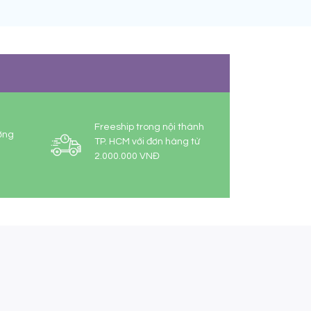
Freeship trong nội thành
ợng
TP. HCM với đơn hàng từ
2.000.000 VNĐ