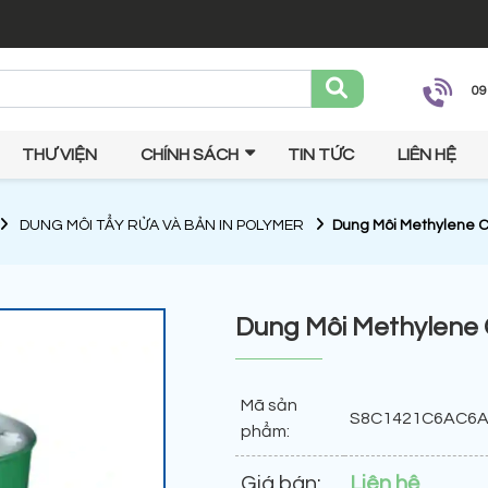
09
THƯ VIỆN
CHÍNH SÁCH
TIN TỨC
LIÊN HỆ
DUNG MÔI TẨY RỬA VÀ BẢN IN POLYMER
Dung Môi Methylene C
Dung Môi Methylene 
Mã sản
S8C1421C6AC6
phẩm:
Giá bán:
Liên hệ