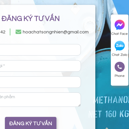
ĐĂNG KÝ TƯ VẤN
242
hoachatsongnhien@gmail.com
Chat Face
Chat Zalo
Phone
ĐĂNG KÝ TƯ VẤN