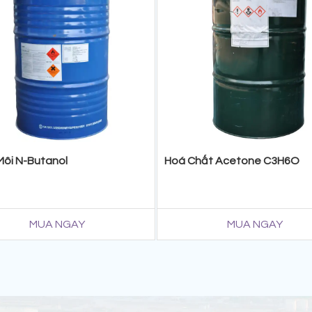
ôi N-Butanol
Hoá Chất Acetone C3H6O
MUA NGAY
MUA NGAY