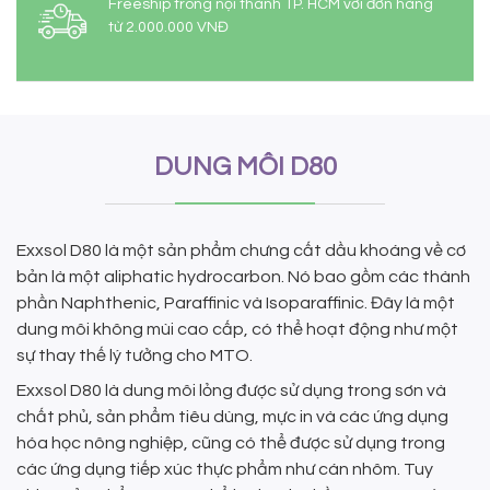
Freeship trong nội thành TP. HCM với đơn hàng
từ 2.000.000 VNĐ
DUNG MÔI D80
Exxsol D80 là một sản phẩm chưng cất dầu khoáng về cơ
bản là một aliphatic hydrocarbon. Nó bao gồm các thành
phần Naphthenic, Paraffinic và Isoparaffinic. Đây là một
dung môi không mùi cao cấp, có thể hoạt động như một
sự thay thế lý tưởng cho MTO.
Exxsol D80 là dung môi lỏng được sử dụng trong sơn và
chất phủ, sản phẩm tiêu dùng, mực in và các ứng dụng
hóa học nông nghiệp, cũng có thể được sử dụng trong
các ứng dụng tiếp xúc thực phẩm như cán nhôm. Tuy