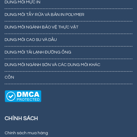
DUNG MÔI MỰC IN
DUNG MÔI TẨY RỬA VÀ BẢN IN POLYMER
DUNG MÔI NGÀNH BẢO VỆ THỰC VẬT
DUNG MÔI CAO SU VÀ DẦU
DUNG MÔI TẢI LẠNH ĐƯỜNG ỐNG
DUNG MÔI NGÀNH SƠN VÀ CÁC DUNG MÔI KHÁC
CỒN
CHÍNH SÁCH
Chính sách mua hàng