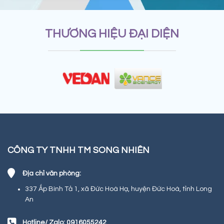
THƯƠNG HIỆU ĐẠI DIỆN
CÔNG TY TNHH TM SONG NHIÊN
Địa chỉ văn phòng:
337 Ấp Bình Tả 1, xã Đức Hoà Hạ, huyện Đức Hoà, tỉnh Long
An
Hotline/ Zalo: 0916055242