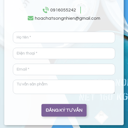
0916055242
hoachatsongnhien@gmail.com
ĐĂNG KÝ TƯ VẤN