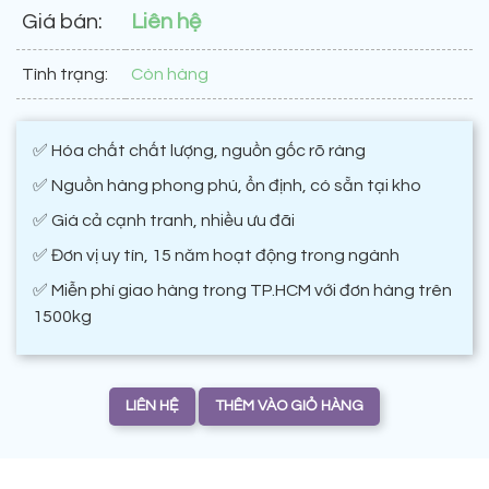
Giá bán:
Liên hệ
Tình trạng:
Còn hàng
✅ Hóa chất chất lượng, nguồn gốc rõ ràng
✅ Nguồn hàng phong phú, ổn định, có sẵn tại kho
✅ Giá cả cạnh tranh, nhiều ưu đãi
✅ Đơn vị uy tín, 15 năm hoạt động trong ngành
✅ Miễn phí giao hàng trong TP.HCM với đơn hàng trên
1500kg
LIÊN HỆ
THÊM VÀO GIỎ HÀNG