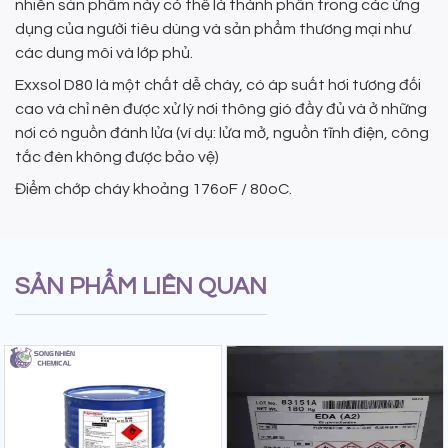
nhiên sản phẩm này có thể là thành phần trong các ứng
dụng của người tiêu dùng và sản phẩm thương mại như
các dung môi và lớp phủ.
Exxsol D80 là một chất dễ cháy, có áp suất hơi tương đối
cao và chỉ nên được xử lý nơi thông gió đầy đủ và ở những
nơi có nguồn đánh lửa (ví dụ: lửa mở, nguồn tĩnh điện, công
tắc đèn không được bảo vệ)
Điểm chớp cháy khoảng 176oF / 80oC.
SẢN PHẨM LIÊN QUAN