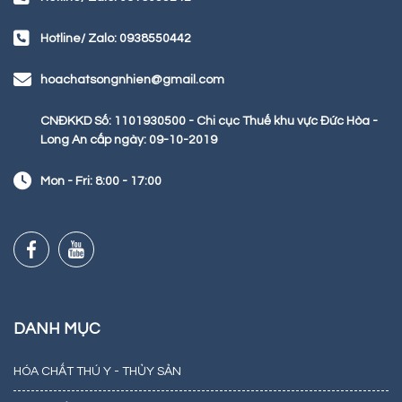
Hotline/ Zalo: 0938550442
hoachatsongnhien@gmail.com
CNĐKKD Số: 1101930500 - Chi cục Thuế khu vực Đức Hòa -
Long An cấp ngày: 09-10-2019
Mon - Fri: 8:00 - 17:00
DANH MỤC
HÓA CHẤT THÚ Y - THỦY SẢN