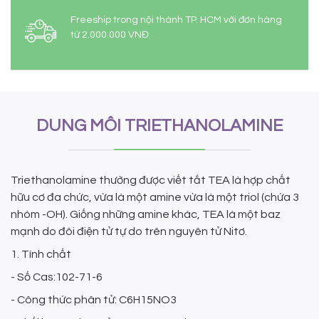
Freeship trong nội thành TP. HCM với đơn hàng
từ 2.000.000 VNĐ
DUNG MÔI TRIETHANOLAMINE
Triethanolamine thường được viết tắt TEA là hợp chất
hữu cơ đa chức, vừa là một amine vừa là một triol (chứa 3
nhóm -OH). Giống những amine khác, TEA là một baz
mạnh do đôi điện tử tự do trên nguyên tử Nitơ.
1. Tính chất
- Số Cas:102-71-6
- Công thức phân tử: C6H15NO3