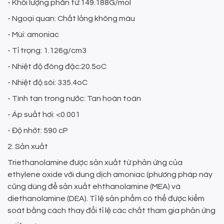
- Khối lượng phân tử:149.188G/mol
- Ngoại quan: Chất lỏng không màu
- Mùi: amoniac
- Tỉ trọng: 1.126g/cm3
- Nhiệt độ đông đặc:20.5oC
- Nhiệt độ sôi: 335.4oC
- Tính tan trong nước: Tan hoàn toàn
- Áp suất hơi: <0.001
- Độ nhớt: 590 cP
2. Sản xuất
Triethanolamine được sản xuất từ phản ứng của
ethylene oxide với dung dịch amoniac (phương pháp này
cũng dùng để sản xuất ehthanolamine (MEA) và
diethanolamine (DEA). Tỉ lệ sản phẩm có thể được kiểm
soát bằng cách thay đổi tỉ lệ các chất tham gia phản ứng