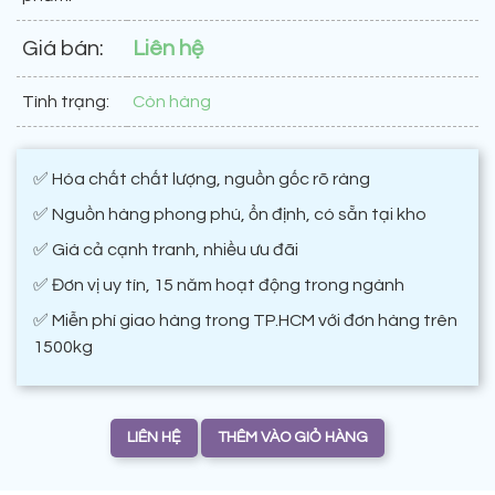
Giá bán:
Liên hệ
Tình trạng:
Còn hàng
✅ Hóa chất chất lượng, nguồn gốc rõ ràng
✅ Nguồn hàng phong phú, ổn định, có sẵn tại kho
✅ Giá cả cạnh tranh, nhiều ưu đãi
✅ Đơn vị uy tín, 15 năm hoạt động trong ngành
✅ Miễn phí giao hàng trong TP.HCM với đơn hàng trên
1500kg
LIÊN HỆ
THÊM VÀO GIỎ HÀNG