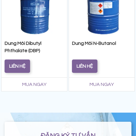
Dung Môi Dibutyl
Dung Môi N-Butanol
Phthalate (DBP)
LIÊN HỆ
LIÊN HỆ
MUA NGAY
MUA NGAY
ĐĂNG KÝ TƯ VẤN