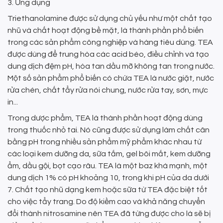
3. Ứng dụng
Triethanolamine được sử dụng chủ yếu như một chất tạo
nhũ và chất hoạt động bề mặt, là thành phần phổ biến
trong các sản phẩm công nghiệp và hàng tiêu dùng. TEA
được dùng để trung hòa các acid béo, điều chỉnh và tạo
dung dịch đệm pH, hòa tan dầu mỡ không tan trong nước.
Một số sản phẩm phổ biến có chứa TEA là nước giặt, nước
rửa chén, chất tẩy rửa nói chung, nước rửa tay, sơn, mực
in...
Trong dược phẩm, TEA là thành phần hoạt động dùng
trong thuốc nhỏ tai. Nó cũng được sử dụng làm chất cân
bằng pH trong nhiều sản phẩm mỹ phẩm khác nhau từ
các loại kem dưỡng da, sữa tắm, gel bôi mắt, kem dưỡng
ẩm, dầu gội, bọt cạo râu. TEA là một baz khá mạnh, một
dung dịch 1% có pH khoảng 10, trong khi pH của da dưới
7. Chất tạo nhũ dạng kem hoặc sữa từ TEA đặc biệt tốt
cho việc tẩy trang. Do độ kiềm cao và khả năng chuyển
đổi thành nitrosamine nên TEA đã từng được cho là sẽ bị