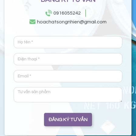
0916055242
hoachatsongnhien@gmail.com
ĐĂNG KÝ TƯ VẤN