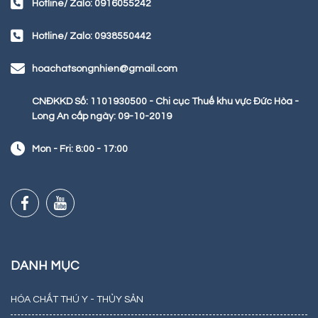
Hotline/ Zalo: 0916055242
Hotline/ Zalo: 0938550442
hoachatsongnhien@gmail.com
CNĐKKD Số: 1101930500 - Chi cục Thuế khu vực Đức Hòa -
Long An cấp ngày: 09-10-2019
Mon - Fri: 8:00 - 17:00
DANH MỤC
HÓA CHẤT THÚ Y - THỦY SẢN