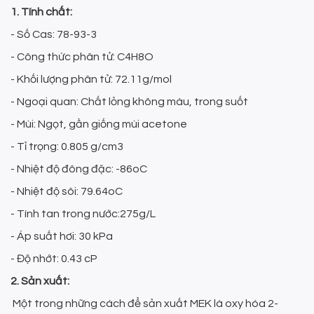
1. Tính chất:
- Số Cas: 78-93-3
- Công thức phân tử: C4H8O
- Khối lượng phân tử: 72.11g/mol
- Ngoại quan: Chất lỏng không màu, trong suốt
- Mùi: Ngọt, gần giống mùi acetone
- Tỉ trọng: 0.805 g/cm3
- Nhiệt độ đông đặc: -86oC
- Nhiệt độ sôi: 79.64oC
- Tính tan trong nước:275g/L
- Áp suất hơi: 30 kPa
- Độ nhớt: 0.43 cP
2. Sản xuất:
Một trong những cách để sản xuất MEK là oxy hóa 2-