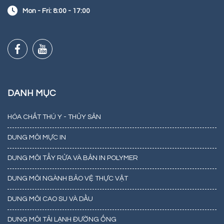
Mon - Fri: 8:00 - 17:00
DANH MỤC
HÓA CHẤT THÚ Y - THỦY SẢN
DUNG MÔI MỰC IN
DUNG MÔI TẨY RỬA VÀ BẢN IN POLYMER
DUNG MÔI NGÀNH BẢO VỆ THỰC VẬT
DUNG MÔI CAO SU VÀ DẦU
DUNG MÔI TẢI LẠNH ĐƯỜNG ỐNG