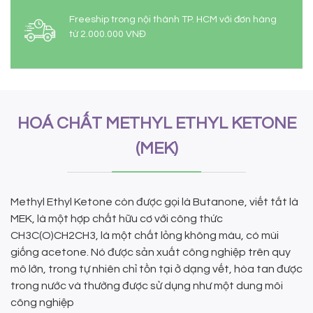
Freeship trong nội thành TP. HCM với đơn hàng
từ 2.000.000 VNĐ
HOÁ CHẤT METHYL ETHYL KETONE
(MEK)
Methyl Ethyl Ketone còn được gọi là Butanone, viết tắt là
MEK, là một hợp chất hữu cơ với công thức
CH3C(O)CH2CH3, là một chất lỏng không màu, có mùi
giống acetone. Nó được sản xuất công nghiệp trên quy
mô lớn, trong tự nhiên chỉ tồn tại ở dạng vết, hòa tan được
trong nước và thường được sử dụng như một dung môi
công nghiệp