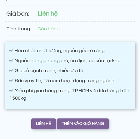
Giá bán:
Liên hệ
Tình trạng:
Còn hàng
✅ Hóa chất chất lượng, nguồn gốc rõ ràng
✅ Nguồn hàng phong phú, ổn định, có sẵn tại kho
✅ Giá cả cạnh tranh, nhiều ưu đãi
✅ Đơn vị uy tín, 15 năm hoạt động trong ngành
✅ Miễn phí giao hàng trong TP.HCM với đơn hàng trên
1500kg
LIÊN HỆ
THÊM VÀO GIỎ HÀNG