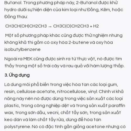
Butanol. Trong phương pháp này, 2-Butanol được khử
hydro dưới sự hiện diện của kim loại như Đồng, Kẽm, hoặc
Đồng thau:
CH3CH(OH)CH2CH3 → CH3C(O)CH2CH3 + H2
Một số phương pháp khác cũng được thử nghiệm nhưng
không khả thi gồm có oxy hóa 2-butene và oxy hóa
isobutylbenzene
Ngoài ra MEK cũng được sinh ra từ thực vật, nó được tìm
thấy trong một số trái cây và rau quả với hàm lượng thấp.
3. Ứng dụng
Là dung môi phổ biến trong việc hòa tan các loại gum,
resin, cellulose acetate, nitrocellulose, vinyl. Chính vì khả
năng này nên nó được dùng trong việc sản xuất các loại
plastic, trong công nghiệp dệt và trong sản xuất paraffin
wax, trong sơn dầu, vecni, chất tẩy sơn, trong sản xuất
keo dán và làm chất tẩy rửa, dùng để hòa tan
polystyrene. Nó có đặc tính gần giống acetone nhưng có