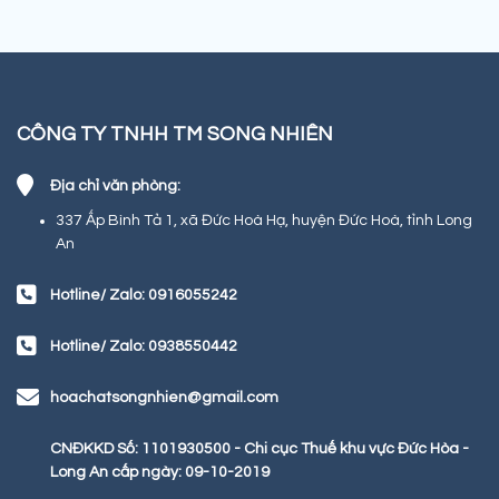
CÔNG TY TNHH TM SONG NHIÊN
Địa chỉ văn phòng:
337 Ấp Bình Tả 1, xã Đức Hoà Hạ, huyện Đức Hoà, tỉnh Long
An
Hotline/ Zalo: 0916055242
Hotline/ Zalo: 0938550442
hoachatsongnhien@gmail.com
CNĐKKD Số: 1101930500 - Chi cục Thuế khu vực Đức Hòa -
Long An cấp ngày: 09-10-2019