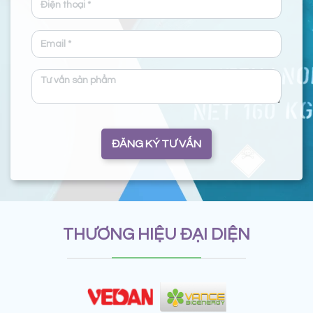
ĐĂNG KÝ TƯ VẤN
THƯƠNG HIỆU ĐẠI DIỆN