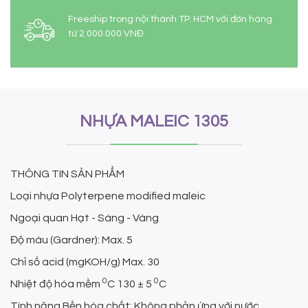
Freeship trong nội thành TP. HCM với đơn hàng
từ 2.000.000 VNĐ
NHỰA MALEIC 1305
THÔNG TIN SẢN PHẨM
Loại nhựa Polyterpene modified maleic
Ngoại quan Hạt - Sáng - Vàng
Độ màu (Gardner): Max. 5
Chỉ số acid (mgKOH/g) Max. 30
0
0
Nhiệt độ hóa mềm
C 130 ± 5
C
Tính năng Bền hóa chất; Không phản ứng với nước