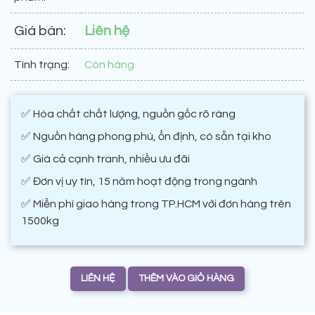
Giá bán:
Liên hệ
Tình trạng:
Còn hàng
✅ Hóa chất chất lượng, nguồn gốc rõ ràng
✅ Nguồn hàng phong phú, ổn định, có sẵn tại kho
✅ Giá cả cạnh tranh, nhiều ưu đãi
✅ Đơn vị uy tín, 15 năm hoạt động trong ngành
✅ Miễn phí giao hàng trong TP.HCM với đơn hàng trên
1500kg
LIÊN HỆ
THÊM VÀO GIỎ HÀNG