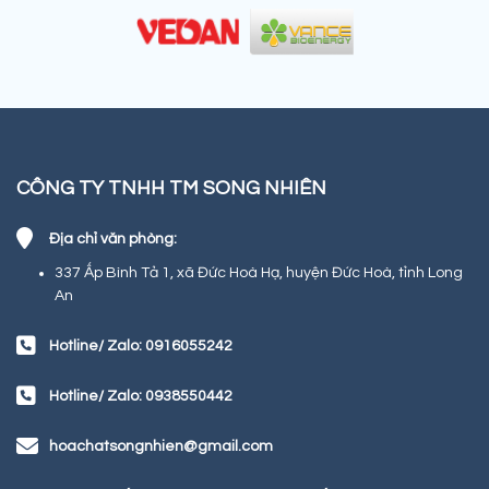
CÔNG TY TNHH TM SONG NHIÊN
Địa chỉ văn phòng:
337 Ấp Bình Tả 1, xã Đức Hoà Hạ, huyện Đức Hoà, tỉnh Long
An
Hotline/ Zalo: 0916055242
Hotline/ Zalo: 0938550442
hoachatsongnhien@gmail.com