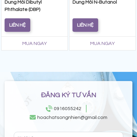
Dung Môi Dibutyl
Dung Môi N-Butanol
Phthalate (DBP)
LIÊN HỆ
LIÊN HỆ
MUA NGAY
MUA NGAY
ĐĂNG KÝ TƯ VẤN
0916055242
hoachatsongnhien@gmail.com