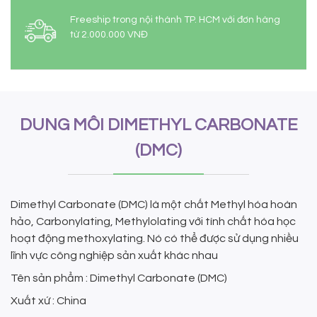
Freeship trong nội thành TP. HCM với đơn hàng
từ 2.000.000 VNĐ
DUNG MÔI DIMETHYL CARBONATE
(DMC)
Dimethyl Carbonate (DMC) là một chất Methyl hóa hoàn
hảo, Carbonylating, Methylolating với tính chất hóa học
hoạt động methoxylating. Nó có thể được sử dụng nhiều
lĩnh vực công nghiệp sản xuất khác nhau
Tên sản phẩm : Dimethyl Carbonate (DMC)
Xuất xứ : China