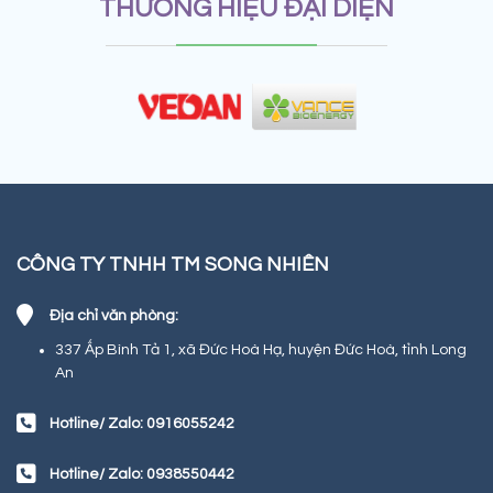
THƯƠNG HIỆU ĐẠI DIỆN
CÔNG TY TNHH TM SONG NHIÊN
Địa chỉ văn phòng:
337 Ấp Bình Tả 1, xã Đức Hoà Hạ, huyện Đức Hoà, tỉnh Long
An
Hotline/ Zalo: 0916055242
Hotline/ Zalo: 0938550442