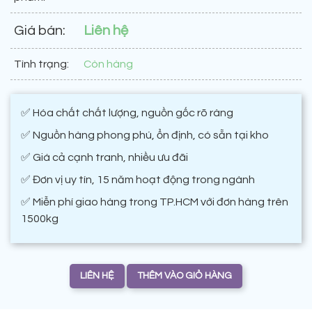
Giá bán:
Liên hệ
Tình trạng:
Còn hàng
✅ Hóa chất chất lượng, nguồn gốc rõ ràng
✅ Nguồn hàng phong phú, ổn định, có sẵn tại kho
✅ Giá cả cạnh tranh, nhiều ưu đãi
✅ Đơn vị uy tín, 15 năm hoạt động trong ngành
✅ Miễn phí giao hàng trong TP.HCM với đơn hàng trên
1500kg
LIÊN HỆ
THÊM VÀO GIỎ HÀNG