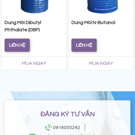
Dung Môi Dibutyl
Dung Môi N-Butanol
Phthalate (DBP)
LIÊN HỆ
LIÊN HỆ
MUA NGAY
MUA NGAY
ĐĂNG KÝ TƯ VẤN
0916055242