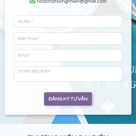
hoachatsongnhien@gmail.com
ĐĂNG KÝ TƯ VẤN